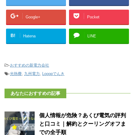
Google+
Pocket
B!
Hatena
LINE
-
おすすめの新電力会社
-
光熱費
,
九州電力
,
Looopでんき
あなたにおすすめの記事
個人情報が危険？あくび電気の評判
と口コミ｜解約とクーリングオフま
での全手順