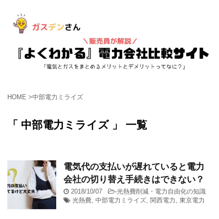
HOME
>
中部電力ミライズ
「 中部電力ミライズ 」 一覧
電気代の支払いが遅れていると電力
会社の切り替え手続きはできない？
2018/10/07
-
光熱費削減・電力自由化の知識
光熱費
,
中部電力ミライズ
,
関西電力
,
東京電力