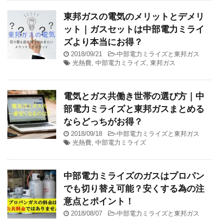
東邦ガスの電気のメリットとデメリ
ット｜ガスセットは中部電力ミライ
ズより本当にお得？
2018/09/21
-
中部電力ミライズと東邦ガス
光熱費
,
中部電力ミライズ
,
東邦ガス
電気とガス共働き世帯の選び方｜中
部電力ミライズと東邦ガスまとめる
ならどっちがお得？
2018/09/18
-
中部電力ミライズと東邦ガス
光熱費
,
中部電力ミライズ
中部電力ミライズのガスはプロパン
でも切り替え可能？安くする為の注
意点とポイント！
2018/08/07
-
中部電力ミライズと東邦ガス